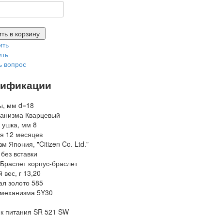
ть в корзину
ить
ить
ь вопрос
ификации
ы, мм
d=18
ханизма
Кварцевый
 ушка, мм
8
я
12 месяцев
зм
Япония, "Citizen Co. Ltd."
без вставки
Браслет
корпус-браслет
 вес, г
13,20
ал
золото 585
 механизма
5Y30
к питания
SR 521 SW