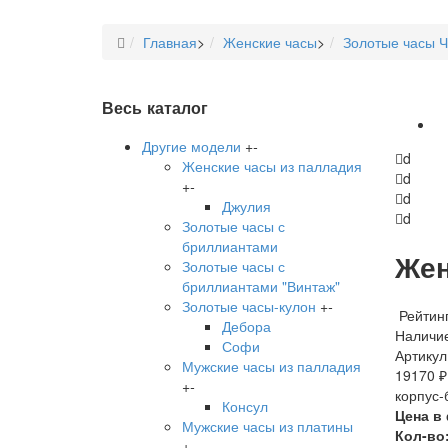
Главная
>
Женские часы
>
Золотые часы Ч
Весь каталог
Другие модели
+
-
d
Женские часы из палладия
d
+
-
d
Джулия
d
Золотые часы с
бриллиантами
Жен
Золотые часы с
бриллиантами "Винтаж"
Золотые часы-кулон
+
-
Рейтинг
Дебора
Наличие
Софи
Артикул
Мужские часы из палладия
19170 ₽
+
-
корпус-
Консул
Цена в
Мужские часы из платины
Кол-во
+
-