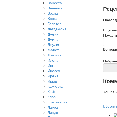
Ванесса
Реце
Венеция
Весна
Веста
Послед
Галатея
Дездемона
Еще нет
Джейн
Пожалуй
Джина
Джулия
Во-перв
Жанет
Жасмин
Илона
Набран
Инга
Инесса
Ирена
Комм
Ирма
Камилла
Кейт
You hav
Клэр
Констанция
Вернут
Лаура
Линда