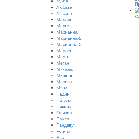
Луиза
П
Любава
Люсьен
С
Мадлен
Марго
Марианна
Марианна-2
Марианна-3
Марлен
Марта
Меган
Милана
Мишель
Моника
Мэри
Надин
Натали
Николь
Оливия
Паула
Рандеву
Регина
Рио