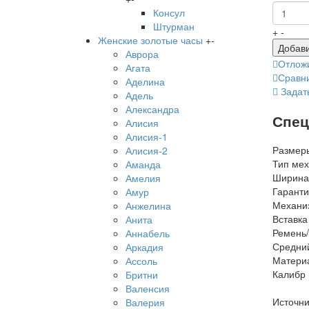
Консул
Штурман
+
-
Женские золотые часы
+
-
Добави
Аврора
Отлож
Агата
Сравн
Аделина
Задат
Адель
Александра
Спец
Алисия
Алисия-1
Размер
Алисия-2
Тип ме
Аманда
Ширина
Амелия
Гаранти
Амур
Механи
Анжелина
Вставка
Анита
Ремень/
Аннабель
Средний
Аркадия
Матери
Ассоль
Калибр
Бритни
Валенсия
Источни
Валерия