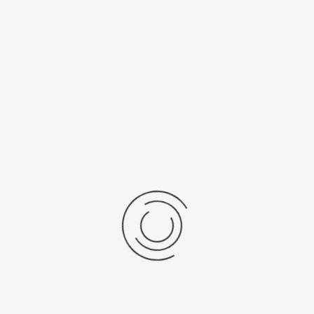
есяцев
Япония, "Citizen Co. Ltd."
нь/Браслет
Средний вес, г
ральная кожа
3
бр механизма
Источник питания
SR 521 SW
рнуться к: Женские золотые часы Чайка