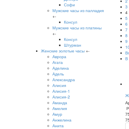
2
Софи
3
Мужские часы из палладия
4
+
-
5
Консул
6
Мужские часы из платины
7
+
-
8
Консул
9
Штурман
1
Женские золотые часы
+
-
В
Аврора
В
Агата
Аделина
Адель
Александра
Алисия
Алисия-1
Ж
Алисия-2
А
Аманда
Р
Амелия
7
Амур
7
Анжелина
Анита