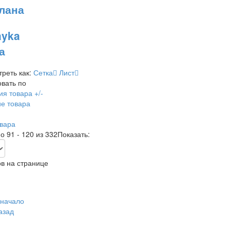
лана
а
реть как:
Сетка
Лист
вать по
ия товара +/-
е товара
вара
о 91 - 120 из 332
Показать:
в на странице
 начало
азад