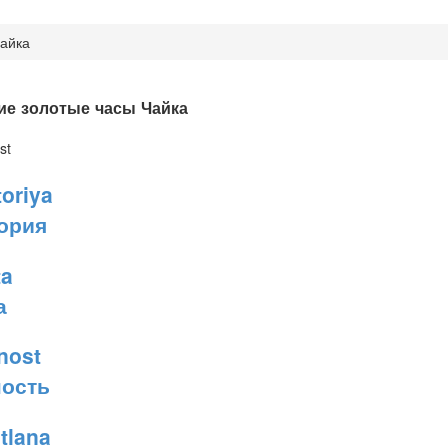
айка
ие золотые часы Чайка
ория
а
ость