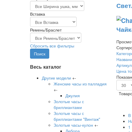
Свет
Вставка
Чайк
Ремень/Браслет
Просмот
Сбросить все фильтры
Сортиро
Категор
Названи
Артикул
Весь каталог
Цена то
Показан
Другие модели
+
-
Женские часы из палладия
+
-
Товаро
Джулия
Золотые часы с
бриллиантами
Золотые часы с
В
бриллиантами "Винтаж"
Н
Золотые часы-кулон
+
-
1
Дебора