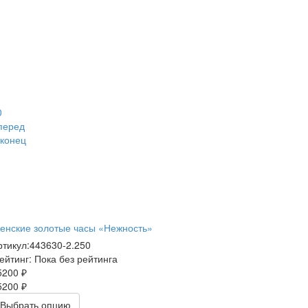
0
перед
 конец
енские золотые часы «Нежность»
ртикул:
443630-2.250
ейтинг: Пока без рейтинга
5200 ₽
5200 ₽
Выбрать опцию