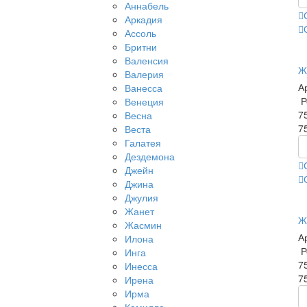
Аннабель
Аркадия
Ассоль
Бритни
Валенсия
Ж
Валерия
А
Ванесса
Р
Венеция
7
Весна
7
Веста
Галатея
Дездемона
Джейн
Джина
Джулия
Жанет
Ж
Жасмин
А
Илона
Р
Инга
7
Инесса
7
Ирена
Ирма