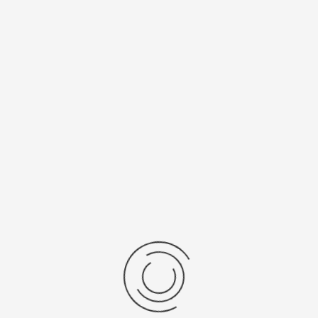
Спецификации
Рецензии
Комментарии
Platinor
ООО «Платинор» - современное российское предприятие,
специализирующееся на производстве и реализации мужских
и женских наручных часов в корпусах из серебра, золота 585
и 750 пробы, платины и палладия под марками «Platinor» и