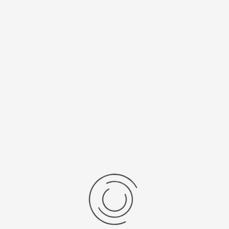
Спецификации
Рецензии
Комментарии
Platinor
ООО «Платинор» - современное российское предприятие,
специализирующееся на производстве и реализации мужских
и женских наручных часов в корпусах из серебра, золота 585
и 750 пробы, платины и палладия под марками «Platinor» и