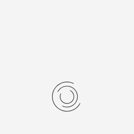
Miyota 9T33
321
Рецензии
Последние отзывы
Еще нет отзывов об этом товаре.
Пожалуйста напишите (краткую) рецензию....(мин. 0, макс. 2000
знаков)
Во-первых: Оцените данный товар. Пожалуйста, выберите оценку от 0
(плохо) до 5 (отлично).
Набранные символы:
Рейтинг: