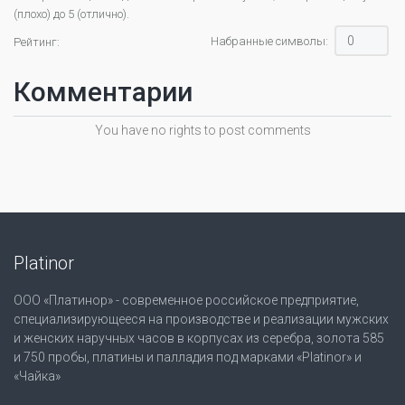
(плохо) до 5 (отлично).
Набранные символы:
Рейтинг:
Комментарии
You have no rights to post comments
Platinor
ООО «Платинор» - современное российское предприятие,
специализирующееся на производстве и реализации мужских
и женских наручных часов в корпусах из серебра, золота 585
и 750 пробы, платины и палладия под марками «Platinor» и
«Чайка»