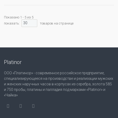
Показано 1 - 5 из 5
30
показать:
товаров на странице
Platinor
ООО «Платинор» - современное российское предприятие,
специализирующееся на производстве и реализации мужских
и женских наручных часов в корпусах из серебра, золота 585
и 750 пробы, платины и палладия под марками «Platinor» и
«Чайка»