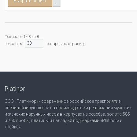
Выбрать опцию
Показано 1 - 8 из 8
30
показать:
товаров на странице
Platinor
ООО «Платинор» - современное российское предприятие,
специализирующееся на производстве и реализации мужских
и женских наручных часов в корпусах из серебра, золота 585
и 750 пробы, платины и палладия под марками «Platinor» и
«Чайка»