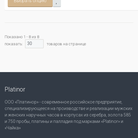
Выбрать опцию
Показано 1 - 8 из 8
30
показать:
товаров на странице
Platinor
ООО «Платинор» - современное российское предприятие,
специализирующееся на производстве и реализации мужских
и женских наручных часов в корпусах из серебра, золота 585
и 750 пробы, платины и палладия под марками «Platinor» и
«Чайка»