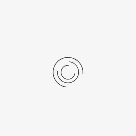
»
«Ритм»
л:
98106.205
Артикул:
98100.326
 ₽
28000 ₽
брать опцию
Выбрать опцию