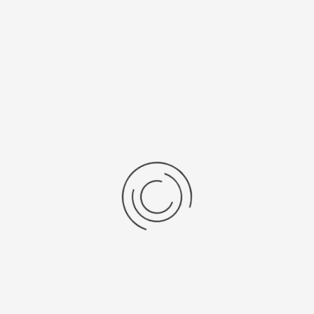
Рецензии
Последние отзывы
Еще нет отзывов об этом товаре.
Пожалуйста напишите (краткую) рецензию....(мин. 0, макс. 2000
знаков)
Во-первых: Оцените данный товар. Пожалуйста, выберите оценку от 0
(плохо) до 5 (отлично).
Набранные символы:
Рейтинг:
Комментарии
You have no rights to post comments