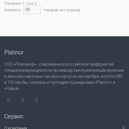
Показано 1 - 2 из 2
30
показать:
товаров на странице
Platinor
ООО «Платинор» - современное российское предприятие,
специализирующееся на производстве и реализации мужских
и женских наручных часов в корпусах из серебра, золота 585
и 750 пробы, платины и палладия под марками «Platinor» и
«Чайка»
Сервис
О компании