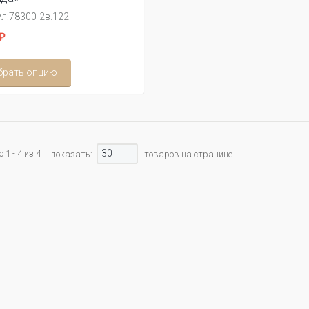
л:
78300-2в.122
₽
брать опцию
30
1 - 4 из 4
показать:
товаров на странице