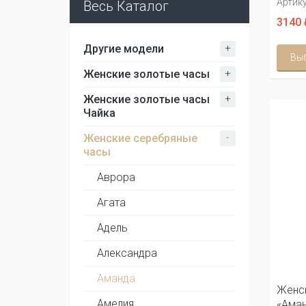
Артику
Весь Каталог
3140 
+
Другие модели
Вы
+
Женские золотые часы
+
Женские золотые часы
Чайка
-
Женские серебряные
часы
Аврора
Агата
Адель
Александра
Аманда
Женс
Амелия
«Ама