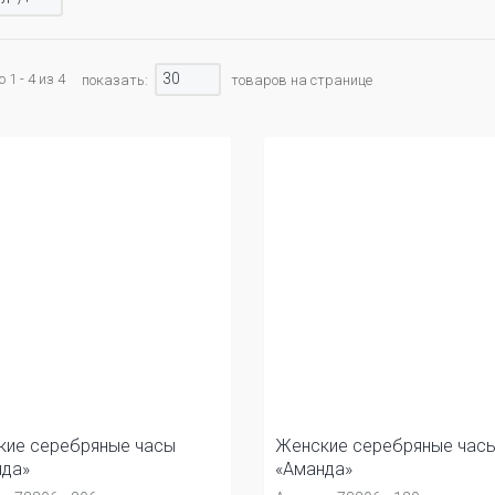
30
1 - 4 из 4
показать:
товаров на странице
кие серебряные часы
Женские серебряные час
нда»
«Аманда»