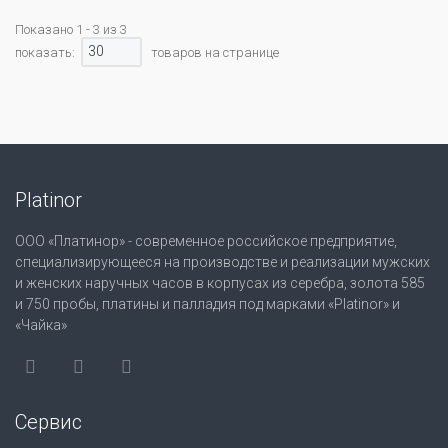
Показано 1 - 3 из 3
30
показать:
товаров на странице
Platinor
ООО «Платинор» - современное российское предприятие,
специализирующееся на производстве и реализации мужских
и женских наручных часов в корпусах из серебра, золота 585
и 750 пробы, платины и палладия под марками «Platinor» и
«Чайка»
Сервис