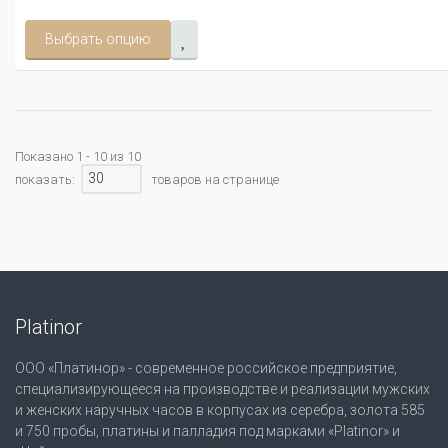
Выбрать опцию
Показано 1 - 10 из 10
30
показать:
товаров на странице
Platinor
ООО «Платинор» - современное российское предприятие,
специализирующееся на производстве и реализации мужских
и женских наручных часов в корпусах из серебра, золота 585
и 750 пробы, платины и палладия под марками «Platinor» и