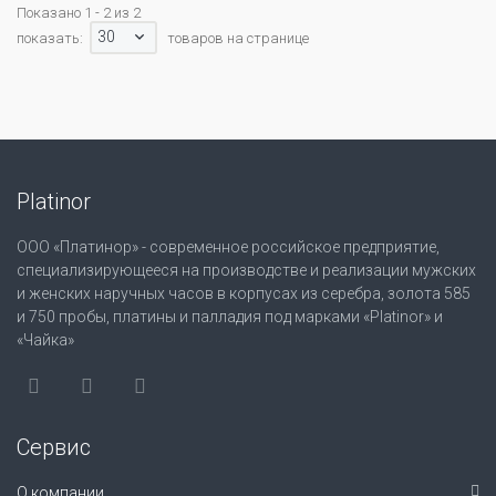
Показано 1 - 2 из 2
30
показать:
товаров на странице
Platinor
ООО «Платинор» - современное российское предприятие,
специализирующееся на производстве и реализации мужских
и женских наручных часов в корпусах из серебра, золота 585
и 750 пробы, платины и палладия под марками «Platinor» и
«Чайка»
Сервис
О компании