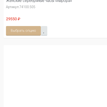
Женские серебряные часы «Аврора»
Артикул:
74100.505
29550 ₽
Выбрать опцию