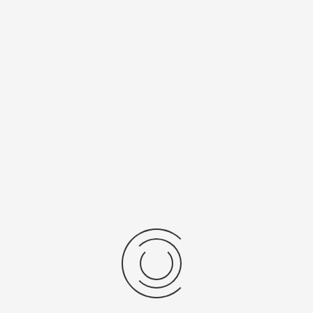
Спецификации
Рецензии
Комментарии
Platinor
ООО «Платинор» - современное российское предприятие,
специализирующееся на производстве и реализации мужских
и женских наручных часов в корпусах из серебра, золота 585
и 750 пробы, платины и палладия под марками «Platinor» и
«Чайка»