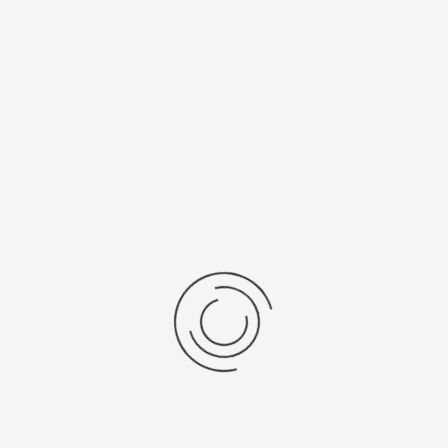
нь/Браслет
Средний вес, г
ральная кожа
7
бр механизма
Источник питания
/1032
SR 416 SW
рнуться к: Женские золотые часы