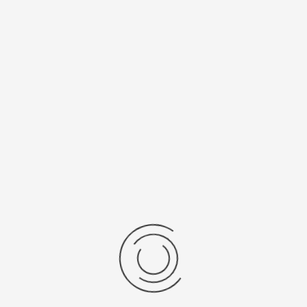
Спецификации
Рецензии
Комментарии
Platinor
ООО «Платинор» - современное российское предприятие,
специализирующееся на производстве и реализации мужских
и женских наручных часов в корпусах из серебра, золота 585
и 750 пробы, платины и палладия под марками «Platinor» и
«Чайка»