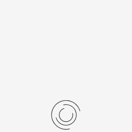
Спецификации
Рецензии
Комментарии
Platinor
ООО «Платинор» - современное российское предприятие,
специализирующееся на производстве и реализации мужских
и женских наручных часов в корпусах из серебра, золота 585
и 750 пробы, платины и палладия под марками «Platinor» и