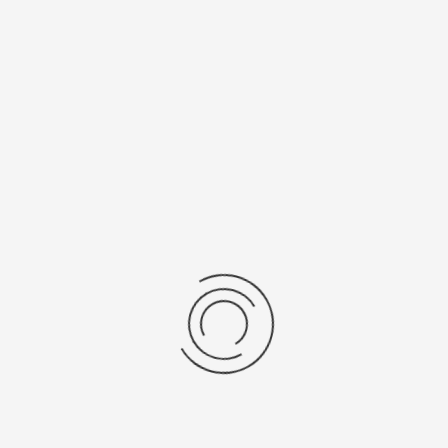
Женские золотые часы «Валенсия»
Артикул:
96251Б.310
266500 ₽
Выбрать опцию