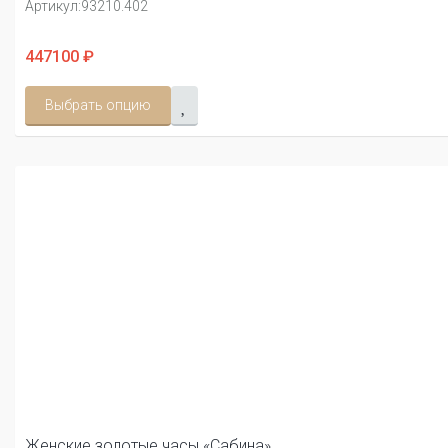
Артикул:
93210.402
447100 ₽
Выбрать опцию
Женские золотые часы «Сабина»