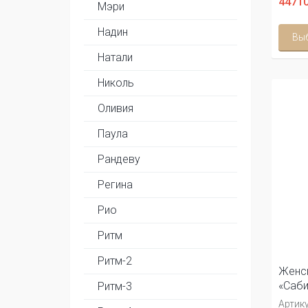
44710
Мэри
Надин
Вы
Натали
Николь
Оливия
Паула
Рандеву
Регина
Рио
Ритм
Ритм-2
Женск
«Саби
Ритм-3
Артику