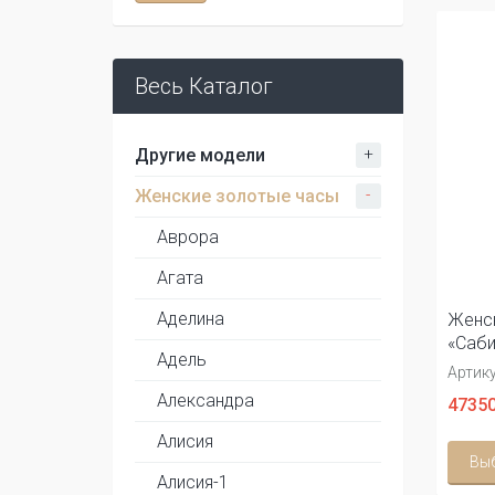
Весь Каталог
+
Другие модели
-
Женские золотые часы
Аврора
Агата
Аделина
Женск
«Саби
Адель
Артику
Александра
47350
Алисия
Вы
Алисия-1