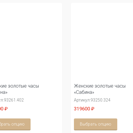
ие золотые часы
Женские золотые часы
на»
«Сабина»
л:
93261.402
Артикул:
93250.324
0 ₽
319600 ₽
брать опцию
Выбрать опцию