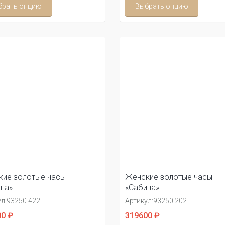
брать опцию
Выбрать опцию
ие золотые часы
Женские золотые часы
на»
«Сабина»
л:
93250.422
Артикул:
93250.202
0 ₽
319600 ₽