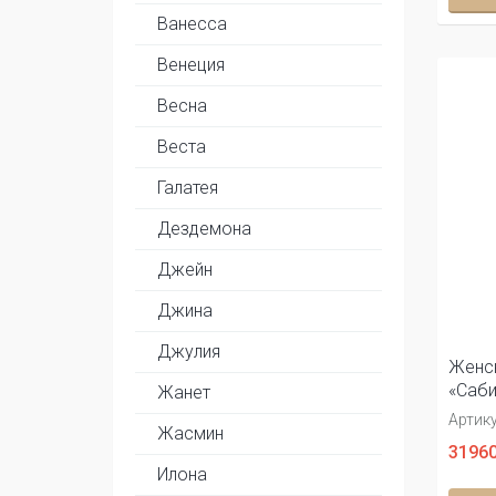
Ванесса
Венеция
Весна
Веста
Галатея
Дездемона
Джейн
Джина
Джулия
Женск
«Саби
Жанет
Артику
Жасмин
31960
Илона