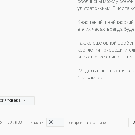
соединены между собой. 
ультратонкими. Высота к
Кварцевый швейцарский 
в этих часах, всегда буде
Также еще одной особен
крепления присоединител
впечатление единого цело
Модель выполняется как с
без камней.
рия товара +/-
30
 1 - 30 из 33
В
показать:
товаров на странице