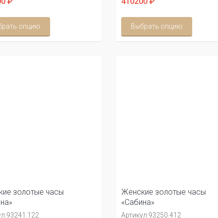
0 ₽
410200 ₽
брать опцию
Выбрать опцию
ие золотые часы
Женские золотые часы
на»
«Сабина»
л:
93241.122
Артикул:
93250.412