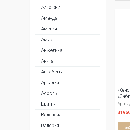
Алисия-2
Аманда
Амелия
Амур
Анжелина
Анита
Аннабель
Аркадия
Женск
Ассоль
«Саби
Бритни
Артику
31960
Валенсия
Валерия
Вы