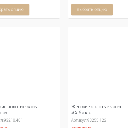
брать опцию
Выбрать опцию
ие золотые часы
Женские золотые часы
на»
«Сабина»
л:
93210.401
Артикул:
93255.122