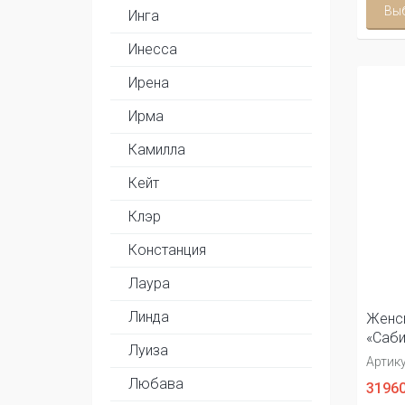
Вы
Инга
Инесса
Ирена
Ирма
Камилла
Кейт
Клэр
Констанция
Лаура
Линда
Женск
«Саби
Луиза
Артику
Любава
31960