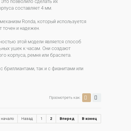
Это позволило сделать их
орпуса составляет 4 мм.
механизм Ronda, который используется
т точен и надежен.
ностью этой модели является способ
ьных ушек к часам. Они создают
го корпуса, ремня или браслета.
 бриллиантами, так и с фианитами или
Просмотреть как:
 начало
Назад
1
2
Вперед
В конец