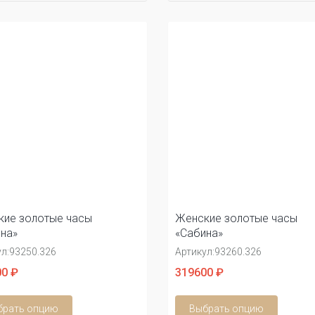
ие золотые часы
Женские золотые часы
на»
«Сабина»
л:
93250.326
Артикул:
93260.326
0 ₽
319600 ₽
брать опцию
Выбрать опцию