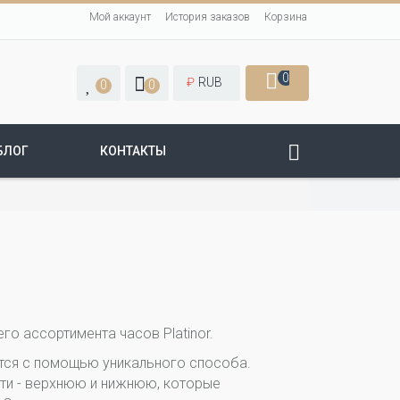
Мой аккаунт
История заказов
Корзина
0
₽
RUB
0
0
БЛОГ
КОНТАКТЫ
го ассортимента часов Platinor.
тся с помощью уникального способа.
сти - верхнюю и нижнюю, которые