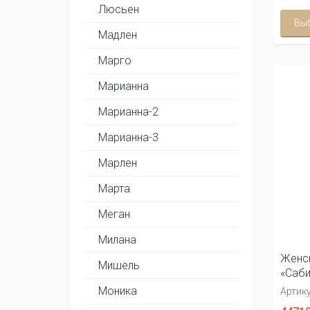
Люсьен
Вы
Мадлен
Марго
Марианна
Марианна-2
Марианна-3
Марлен
Марта
Меган
Милана
Женск
Мишель
«Саби
Моника
Артику