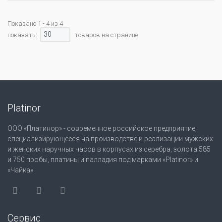
Показано 1 - 4 из 4
30
показать:
товаров на странице
Platinor
ООО «Платинор» - современное российское предприятие,
специализирующееся на производстве и реализации мужских
и женских наручных часов в корпусах из серебра, золота 585
и 750 пробы, платины и палладия под марками «Platinor» и
«Чайка»
Сервис