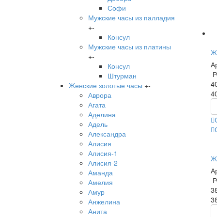
Софи
Мужские часы из палладия
+
-
Консул
Мужские часы из платины
Ж
+
-
А
Консул
Р
Штурман
4
Женские золотые часы
+
-
4
Аврора
Агата
Аделина
Адель
Александра
Алисия
Алисия-1
Ж
Алисия-2
А
Аманда
Р
Амелия
3
Амур
3
Анжелина
Анита