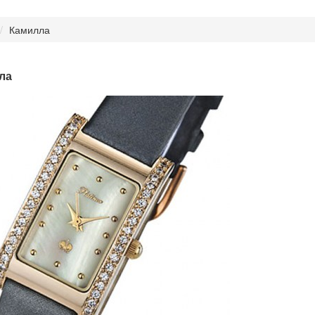
Камилла
ла