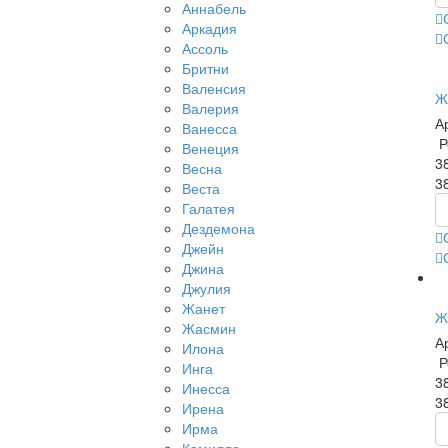
Аннабель
Аркадия
Ассоль
Бритни
Валенсия
Ж
Валерия
А
Ванесса
Р
Венеция
3
Весна
3
Веста
Галатея
Дездемона
Джейн
Джина
Джулия
Жанет
Ж
Жасмин
А
Илона
Р
Инга
3
Инесса
3
Ирена
Ирма