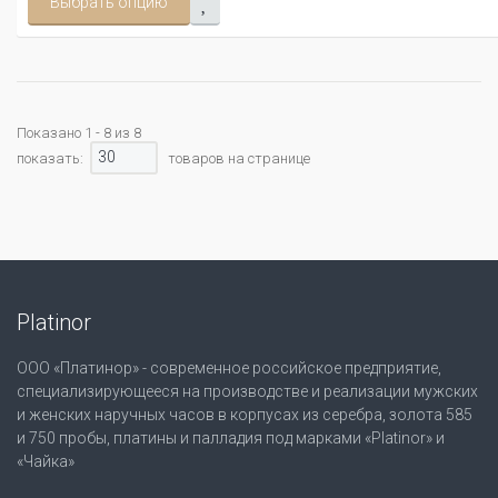
Выбрать опцию
Показано 1 - 8 из 8
30
показать:
товаров на странице
Platinor
ООО «Платинор» - современное российское предприятие,
специализирующееся на производстве и реализации мужских
и женских наручных часов в корпусах из серебра, золота 585
и 750 пробы, платины и палладия под марками «Platinor» и
«Чайка»