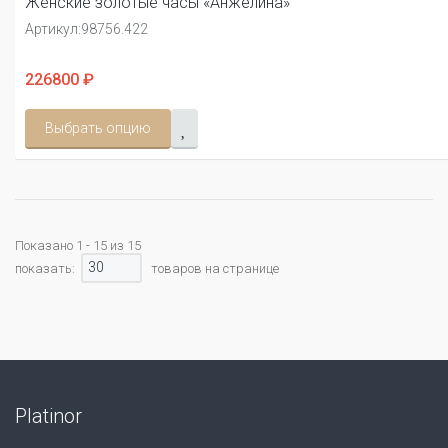
Женские золотые часы «Анжелина»
Артикул:
98756.422
226800 ₽
Выбрать опцию
Показано 1 - 15 из 15
30
показать:
товаров на странице
Platinor