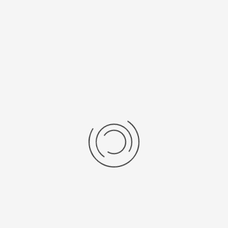
Последние отзывы
Еще нет отзывов об этом товаре.
Пожалуйста напишите (краткую) рецензию....(мин. 0, макс. 2000
знаков)
Во-первых: Оцените данный товар. Пожалуйста, выберите оценку от 0
(плохо) до 5 (отлично).
Набранные символы:
Рейтинг:
Комментарии
You have no rights to post comments