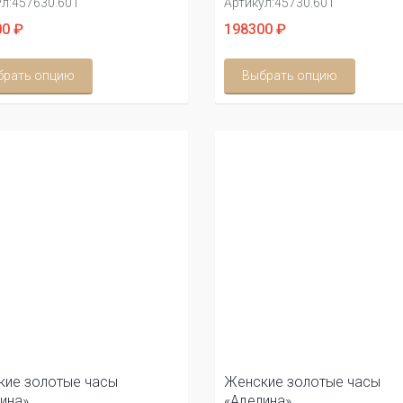
л:
457630.601
Артикул:
45730.601
0 ₽
198300 ₽
брать опцию
Выбрать опцию
ие золотые часы
Женские золотые часы
ина»
«Аделина»