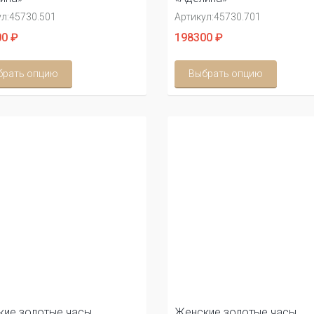
л:
45730.501
Артикул:
45730.701
0 ₽
198300 ₽
брать опцию
Выбрать опцию
ие золотые часы
Женские золотые часы