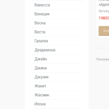
«Адел
Ванесса
Артику
Венеция
19830
Весна
Вы
Веста
Галатея
Дездемона
Джейн
Показано 
Джина
Джулия
Жанет
Жасмин
Илона