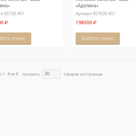
ина»
«Аделина»
л:
45730.401
Артикул:
457630.401
0 ₽
198300 ₽
брать опцию
Выбрать опцию
30
1 - 8 из 8
показать:
товаров на странице