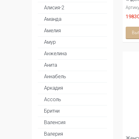
Алисия-2
Артику
19830
Аманда
Амелия
Вы
Амур
Анжелина
Анита
Аннабель
Аркадия
Ассоль
Бритни
Валенсия
Валерия
Женск