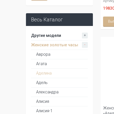
Артику
19830
Весь Каталог
Вы
+
Другие модели
-
Женские золотые часы
Аврора
Агата
Аделина
Адель
Александра
Алисия
Женск
Алисия-1
«Адел