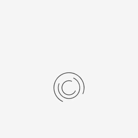
Рецензии
Последние отзывы
Еще нет отзывов об этом товаре.
Пожалуйста напишите (краткую) рецензию....(мин. 0, макс. 2000
знаков)
Во-первых: Оцените данный товар. Пожалуйста, выберите оценку от 0
(плохо) до 5 (отлично).
Набранные символы:
Рейтинг:
Комментарии
You have no rights to post comments