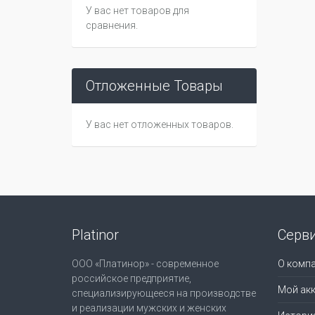
У вас нет товаров для
сравнения.
Отложенные Товары
У вас нет отложенных товаров.
Platinor
Серв
ООО «Платинор» - современное
О комп
российское предприятие,
Мой акк
специализирующееся на производстве
и реализации мужских и женских