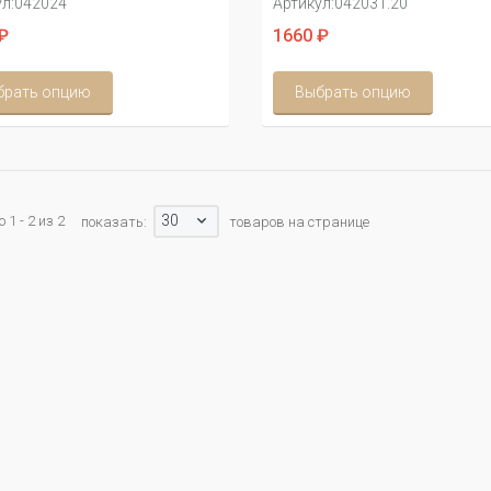
л:
042024
Артикул:
042031.20
₽
1660 ₽
брать опцию
Выбрать опцию
30
1 - 2 из 2
показать:
товаров на странице