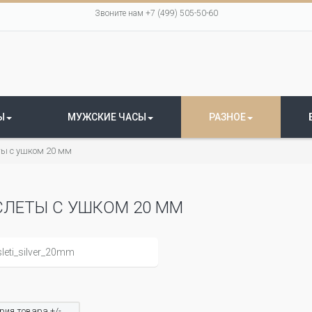
Звоните нам +7 (499) 505-50-60
Ы
МУЖСКИЕ ЧАСЫ
РАЗНОЕ
ы с ушком 20 мм
СЛЕТЫ С УШКОМ 20 ММ
рия товара +/-