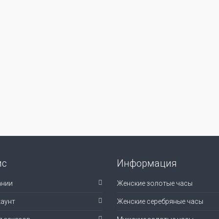
ис
Информация
ании
Женские золотые часы
аунт
Женские серебряные часы