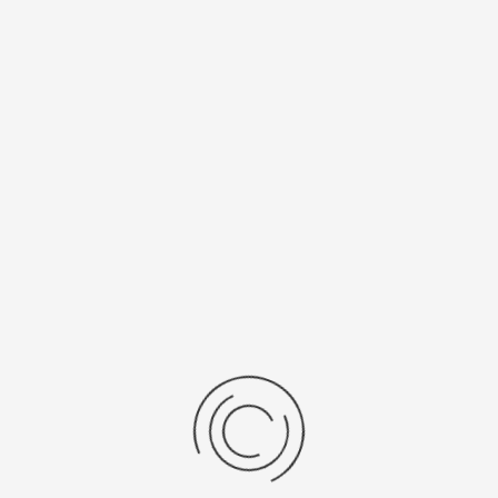
Спецификации
Рецензии
Комментарии
Platinor
ООО «Платинор» - современное российское предприятие,
специализирующееся на производстве и реализации мужских
и женских наручных часов в корпусах из серебра, золота 585
и 750 пробы, платины и палладия под марками «Platinor» и