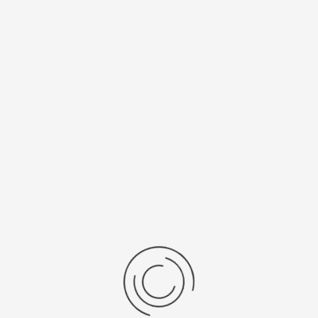
Описание
Спецификации
Рецензии
Комментарии
Platinor
ООО «Платинор» - современное российское предприятие,
специализирующееся на производстве и реализации мужских
и женских наручных часов в корпусах из серебра, золота 585