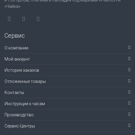
и 750 пробы, платины и палладия под марками «Platinor» и
«Чайка»
Сервис
О компании
Мой аккаунт
История заказов
Отложенные товары
Контакты
Инструкции к часам
Производство
Сервис-Центры