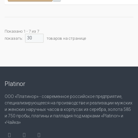
Показано 1 - 7 из 7
30
показать:
товаров на странице
Platinor
ООО «Платинор» - современное российское предприятие,
специализирующееся на производстве и реализации мужских
и женских наручных часов в корпусах из серебра, золота 585
и 750 пробы, платины и палладия под марками «Platinor» и
«Чайка»