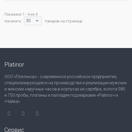
Показано 1 - 4 из 4
30
показать:
товаров на странице
Platinor
ООО «Платинор» - современное российское предприятие,
специализирующееся на производстве и реализации мужских
и женских наручных часов в корпусах из серебра, золота 585
и 750 пробы, платины и палладия под марками «Platinor» и
«Чайка»
Сервис