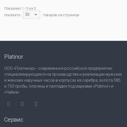
Показано 1 - 3 из 3
30
показать:
товаров на странице
Platinor
ООО «Платинор» - современное российское предприятие,
специализирующееся на производстве и реализации мужских
и женских наручных часов в корпусах из серебра, золота 585
и 750 пробы, платины и палладия под марками «Platinor» и
«Чайка»
Сервис