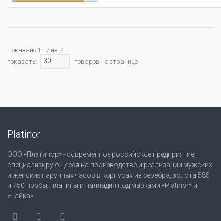
Показано 1 - 7 из 7
30
показать:
товаров на странице
Platinor
ООО «Платинор» - современное российское предприятие,
специализирующееся на производстве и реализации мужских
и женских наручных часов в корпусах из серебра, золота 585
и 750 пробы, платины и палладия под марками «Platinor» и
«Чайка»