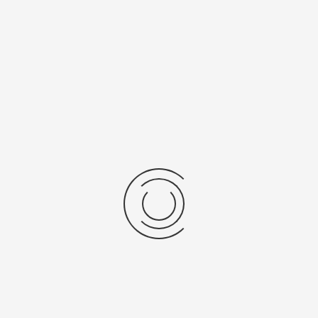
Мужские золотые часы «Родео»
Артикул:
96330.155
600500 ₽
Выбрать опцию
показать:
товаров на странице
Показано 1 - 2 из 2