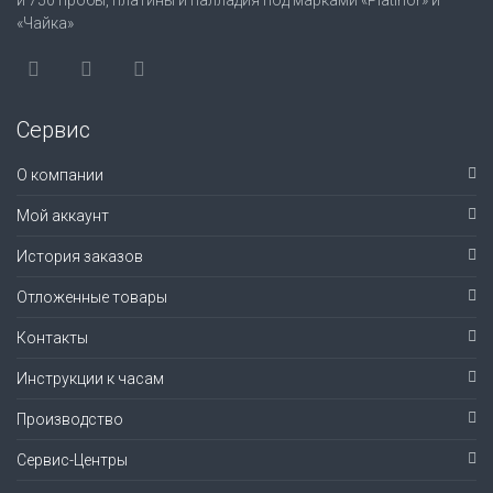
и 750 пробы, платины и палладия под марками «Platinor» и
«Чайка»
Сервис
О компании
Мой аккаунт
История заказов
Отложенные товары
Контакты
Инструкции к часам
Производство
Сервис-Центры