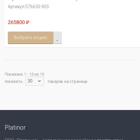
Артикул:
576630.903
265800 ₽
Выбрать опцию
Показано 1 - 15 из 15
30
показать:
товаров на странице
Platinor