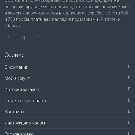
ООО «Платинор» - современное российское предприятие,
специализирующееся на производстве и реализации мужских
и женских наручных часов в корпусах из серебра, золота 585
и 750 пробы, платины и палладия под марками «Platinor» и
«Чайка»
Сервис
О компании
Мой аккаунт
История заказов
Отложенные товары
Контакты
Инструкции к часам
Производство