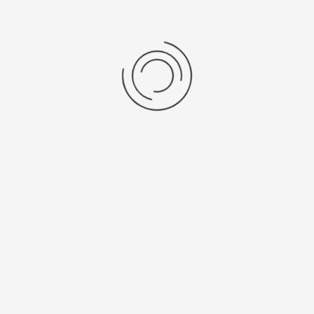
Мужские золотые часы «Бриз»
Артикул:
58550.503
243525 ₽
Выбрать опцию