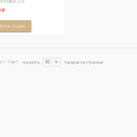
л:
55800.215
 ₽
брать опцию
30
1 - 1 из 1
показать:
товаров на странице