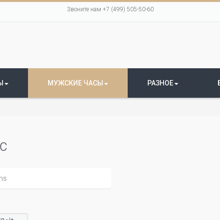
Звоните нам +7 (499) 505-50-60
Ы
МУЖСКИЕ ЧАСЫ
РАЗНОЕ
С
л -/+