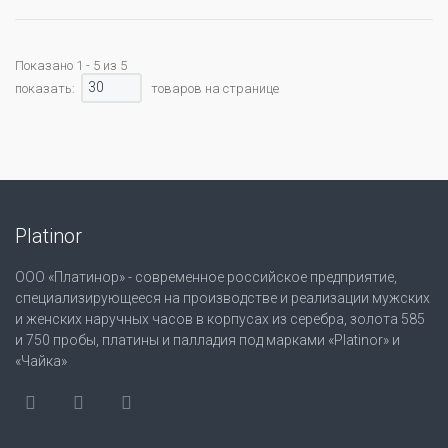
Показано 1 - 5 из 5
30
показать:
товаров на странице
Platinor
ООО «Платинор» - современное российское предприятие,
специализирующееся на производстве и реализации мужских
и женских наручных часов в корпусах из серебра, золота 585
и 750 пробы, платины и палладия под марками «Platinor» и
«Чайка»