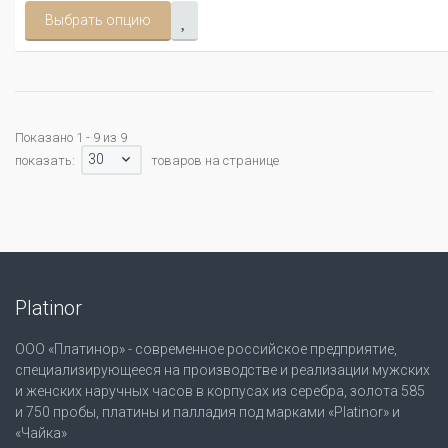
Выбрать опцию
Показано 1 - 9 из 9
30
показать:
товаров на странице
Platinor
ООО «Платинор» - современное российское предприятие,
специализирующееся на производстве и реализации мужских
и женских наручных часов в корпусах из серебра, золота 585
и 750 пробы, платины и палладия под марками «Platinor» и
«Чайка»