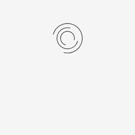
Мужские золотые часы «Манхэттен»
Артикул:
50850.420
323600 ₽
Выбрать опцию