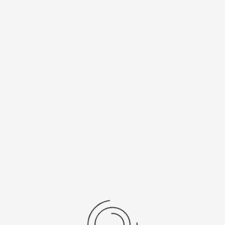
ус»
л:
50141.122
0 ₽
брать опцию
показать:
товаров на странице
1 - 7 из 7