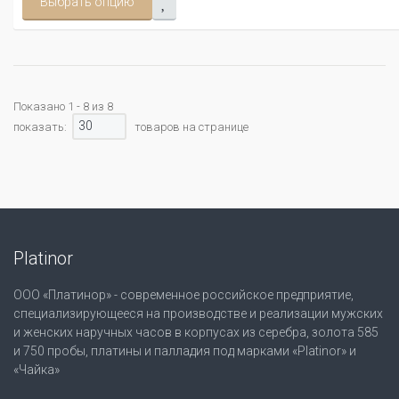
Выбрать опцию
Показано 1 - 8 из 8
30
показать:
товаров на странице
Platinor
ООО «Платинор» - современное российское предприятие,
специализирующееся на производстве и реализации мужских
и женских наручных часов в корпусах из серебра, золота 585
и 750 пробы, платины и палладия под марками «Platinor» и
«Чайка»